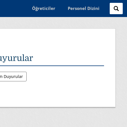
Öğreticiler
Personel Dizini
yurular
m Duyurular