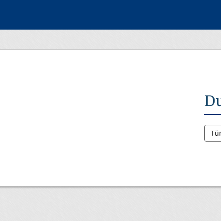
Du
Tü