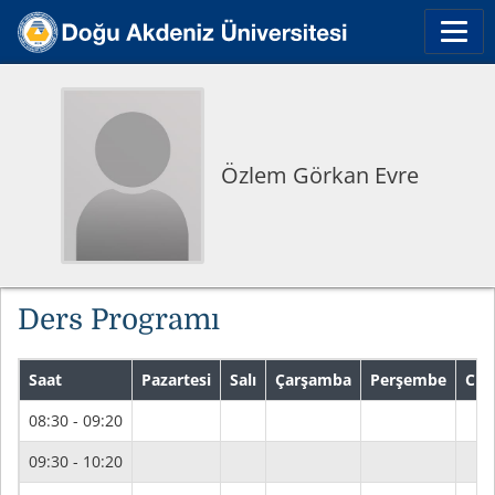
Özlem Görkan Evre
Ders Programı
Saat
Pazartesi
Salı
Çarşamba
Perşembe
Cu
08:30 - 09:20
09:30 - 10:20