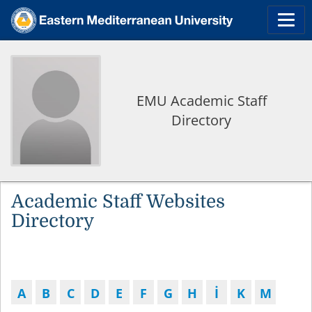
EMU Academic Staff
Directory
Academic Staff Websites
Directory
A
B
C
D
E
F
G
H
İ
K
M