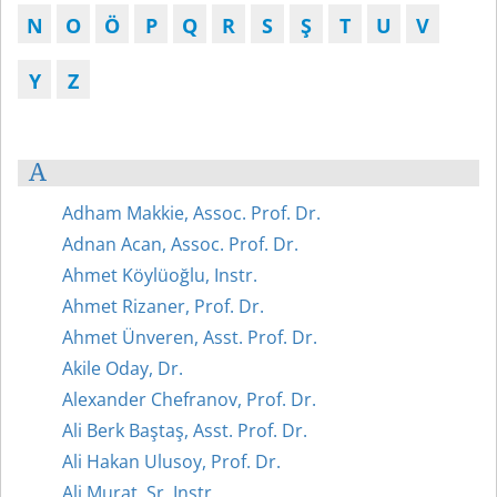
N
O
Ö
P
Q
R
S
Ş
T
U
V
Y
Z
A
Adham Makkie, Assoc. Prof. Dr.
Adnan Acan, Assoc. Prof. Dr.
Ahmet Köylüoğlu, Instr.
Ahmet Rizaner, Prof. Dr.
Ahmet Ünveren, Asst. Prof. Dr.
Akile Oday, Dr.
Alexander Chefranov, Prof. Dr.
Ali Berk Baştaş, Asst. Prof. Dr.
Ali Hakan Ulusoy, Prof. Dr.
Ali Murat, Sr. Instr.