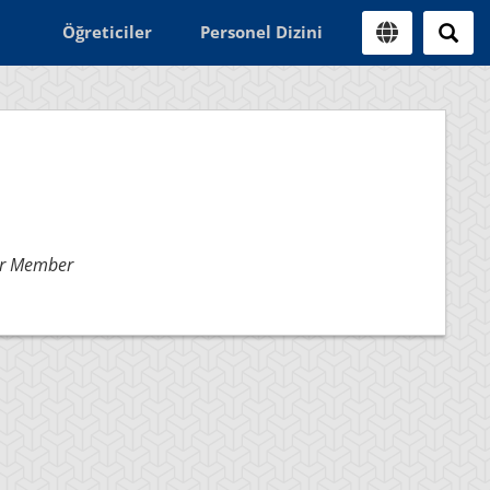
Öğreticiler
Personel Dizini
or Member