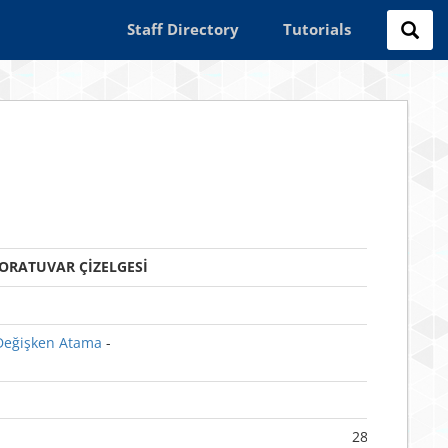
Staff Directory
Tutorials
ORATUVAR ÇİZELGESİ
Tarih
 Değişken Atama
-
14 - 18 Eki
21 - 25 Eki
28 Ekim - 1 K