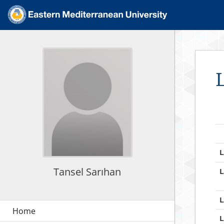
L
Tansel Sarıhan
L
L
L