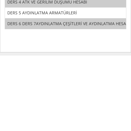
DERS 4 ATK VE GERİLİM DÜŞÜMÜ HESABI
DERS 5 AYDINLATMA ARMATÜRLERİ
DERS 6 DERS 7AYDINLATMA ÇEŞİTLERİ VE AYDINLATMA HESABI