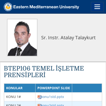
Sr. Instr. Atalay Talaykurt
BTEP106 TEMEL İŞLETME
PRENSİPLERİ
KONULAR
POWERPOINT SLIDE
KONU 1#
konu1std.pptx
KONU 2#
konu2std.pptx