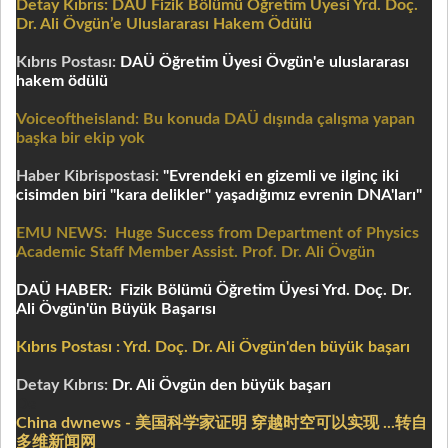
Detay Kıbrıs: DAÜ Fizik Bölümü Öğretim Üyesi Yrd. Doç.
Dr. Ali Övgün’e Uluslararası Hakem Ödülü
Kıbrıs Postası:
DAÜ Öğretim Üyesi Övgün'e uluslararası
hakem ödülü
Voiceoftheisland: Bu konuda DAÜ dışında çalışma yapan
başka bir ekip yok
Haber Kibrispostasi:
"Evrendeki en gizemli ve ilginç iki
cisimden biri "kara delikler" yaşadığımız evrenin DNA'ları"
EMU NEWS:
Huge Success from Department of Physics
Academic Staff Member Assist. Prof. Dr. Ali Övgün
DAÜ HABER:
Fizik Bölümü Öğretim Üyesi Yrd. Doç. Dr.
Ali Övgün'ün Büyük Başarısı
Kıbrıs Postası : Yrd. Doç. Dr. Ali Övgün'den büyük başarı
Detay Kıbrıs:
Dr. Ali Övgün den büyük başarı
De
China dwnews - 美国科学家证明 穿越时空可以实现 ...转自
多维新闻网