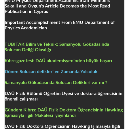
EMU Physics Department Academic Staff Members
Sakalli and Ovgun's Article Becomes the Most Read
Publication in Cyprus
Important Accomplishment From EMU Department of
Physics Academician
TÜBİTAK Bilim ve Teknik: Samanyolu Gökadasında
Solucan Deliği Olasılığı
Kıbrısgazetesi: DAÜ akademisyeninden büyük başarı
Dönen Solucan delikleri ve Zamanda Yolculuk
Samanyolu Gökadasında Solucan Delikleri var mı ?
DAÜ Fizik Bölümü Öğretim Üyesi ve doktora öğrencisinin
önemli çalışması
Gündem Kıbrıs: DAÜ Fizik Doktora Öğrencisinin Hawking
Işımasıyla
ilgili Makalesi yayinlandi
DAÜ Fizik Doktora Öğrencisinin Hawking Işımasıyla İlgili