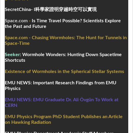
SecretChina-
l科學家證明穿越時空可以實現
Space.com
-
Is Time Travel Possible? Scientists Explore
the Past and Future
Space.com - Chasing Wormholes: The Hunt for Tunnels in
Space-Time
Seeker
: Wormhole Wonders: Hunting Down Spacetime
Shortcuts
Existence of Wormholes in the Spherical Stellar Systems
EMU NEWS: Important Research Findings from EMU
Physics
EMU NEWS:
EMU Graduate Dr. Ali Övgün To Work at
CERN
EMU Physics Program PhD Student Publishes an Article
on Hawking Radiation