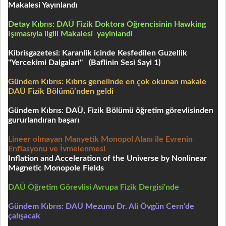
Makalesi Yayınlandı
Detay Kıbrıs: DAÜ Fizik Doktora Öğrencisinin Hawking
Işımasıyla
ilgili Makalesi yayinlandi
Kibrisgazetesi: Karanlik icinde Kesfedilen Guzellik
"Yercekimi Dalgalari" (Baflinin Sesi Sayi 1)
Gündem Kıbrıs: Kıbrıs genelinde
en çok okunan makale
DAÜ Fizik Bölümü’nden geldi
Gündem Kıbrıs: DAÜ, Fizik Bölümü öğretim görevlisinden
gururlandıran başarı
Lineer olmayan Manyetik Monopol Alanı ile Evrenin
Enflasyonu ve İvmelenmesi
Inflation and Acceleration of the Universe by Nonlinear
Magnetic Monopole Fields
DAÜ Öğretim Görevlisi Avrupa Fizik Dergisi'nde
Gündem Kıbrıs: DAÜ Mezunu Dr. Ali Övgün Cern’de
çalışacak