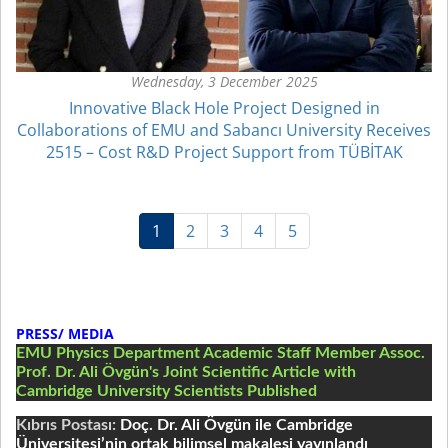
Wednesday, 3 December 2025
Innovative Black Hole Project Designed in
Collaborations of EMU and Sabancı University Receives
2515 – Cost R&D Project Support from TÜBİTAK
(current)
1
2
3
4
5
PRESS/ MEDIA
EMU Physics Department Academic Staff Member Assoc.
Prof. Dr. Ali Övgün's Joint Scientific Article with
Cambridge University Scientists Published
Kıbrıs Postası:
Doç. Dr. Ali Övgün ile Cambridge
Üniversitesi’nin ortak bilimsel makalesi yayınlandı