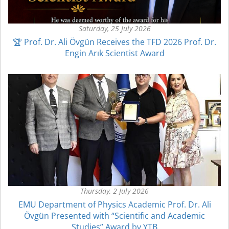
Saturday, 25 July 2026
🏆 Prof. Dr. Ali Övgün Receives the TFD 2026 Prof. Dr.
Engin Arık Scientist Award
Thursday, 2 July 2026
EMU Department of Physics Academic Prof. Dr. Ali
Övgün Presented with “Scientific and Academic
Studies” Award by YTB