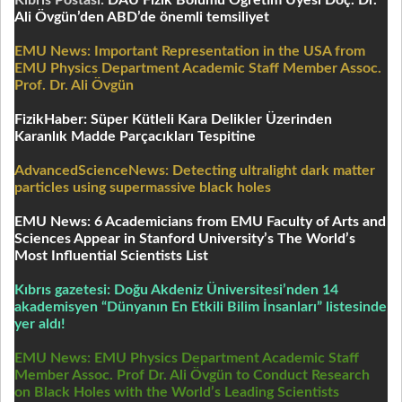
Kıbrıs Postası:
DAÜ Fizik Bölümü Öğretim Üyesi Doç. Dr.
Ali Övgün’den ABD’de önemli temsiliyet
EMU News:
Important Representation in the USA from
EMU Physics Department Academic Staff Member Assoc.
Prof. Dr. Ali Övgün
FizikHaber: Süper Kütleli Kara Delikler Üzerinden
Karanlık Madde Parçacıkları Tespitine
AdvancedScienceNews: Detecting ultralight dark matter
particles using supermassive black holes
EMU News: 6 Academicians from EMU Faculty of Arts and
Sciences Appear in Stanford University’s The World’s
Most Influential Scientists List
Kıbrıs gazetesi:
Doğu Akdeniz Üniversitesi’nden 14
akademisyen “Dünyanın En Etkili Bilim İnsanları” listesinde
yer aldı!
EMU News:
EMU Physics Department Academic Staff
Member Assoc. Prof Dr. Ali Övgün to Conduct Research
on Black Holes with the World’s Leading Scientists