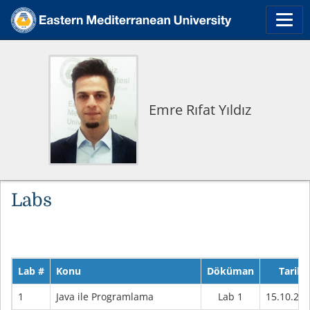
Emre Rıfat Yıldız
Labs
Lab #
Konu
Döküman
Tarih
1
Java ile Programlama
Lab 1
15.10.20