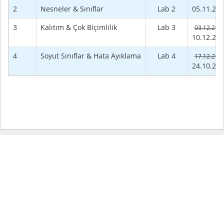
2
Nesneler & Sınıflar
Lab 2
05.11.20
3
Kalıtım & Çok Biçimlilik
Lab 3
03.12.202
10.12.20
4
Soyut Sınıflar & Hata Ayıklama
Lab 4
17.12.202
24.10.20