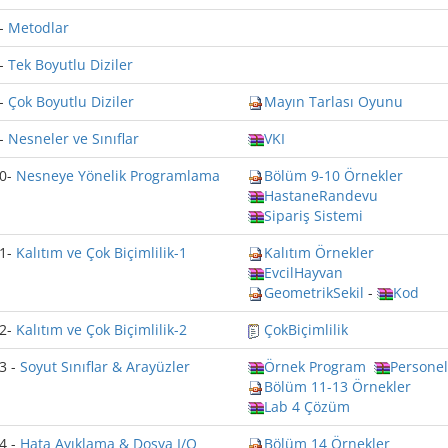
-
Metodlar
-
Tek Boyutlu Diziler
-
Çok Boyutlu Diziler
Mayın Tarlası Oyunu
-
Nesneler ve Sınıflar
VKI
0-
Nesneye Yönelik Programlama
Bölüm 9-10 Örnekler
HastaneRandevu
Sipariş Sistemi
1-
Kalıtım ve Çok Biçimlilik-1
Kalıtım Örnekler
EvcilHayvan
GeometrikSekil
-
Kod
2-
Kalıtım ve Çok Biçimlilik-2
ÇokBiçimlilik
3 -
Soyut Sınıflar & Arayüzler
Örnek Program
Personel
Bölüm 11-13 Örnekler
Lab 4 Çözüm
4 -
Hata Ayıklama & Dosya I/O
Bölüm 14 Örnekler