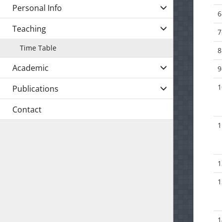
Personal Info
6
Teaching
7
Time Table
8
Academic
9
1
Publications
Contact
1
1
1
1