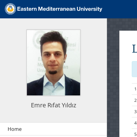
1
2
Emre Rıfat Yıldız
3
4
5