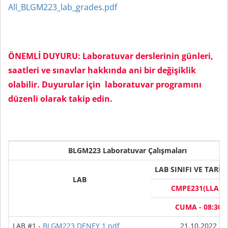
All_BLGM223_lab_grades.pdf
ÖNEMLİ DUYURU: Laboratuvar derslerinin günleri,
saatleri ve sınavlar hakkında ani bir değişiklik
olabilir. Duyurular için laboratuvar programını
düzenli olarak takip edin.
BLGM223 Laboratuvar Çalışmaları
LAB SINIFI VE TARİH
LAB
CMPE231(LLAB)
CUMA - 08:30
LAB #1 -
BLGM223 DENEY 1.pdf
21.10.2022